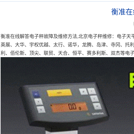
衡准在
衡准在线解答
电子秤
故障及
维修
方法,北京
电子秤
维修
：
电子天
英展、大华、宇权优越、太行、诺华，龙腾、岛津、寺冈、托
利、佰伦斯、顶尖、联贸、天合、恒平、赛多利斯、双杰等电